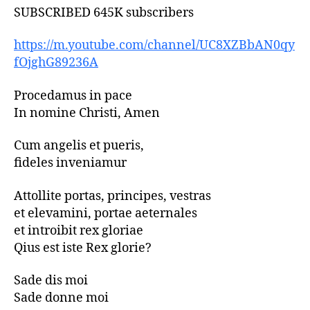
SUBSCRIBED 645K subscribers
https://m.youtube.com/channel/UC8XZBbAN0qy
fOjghG89236A
Procedamus in pace
In nomine Christi, Amen
Cum angelis et pueris,
fideles inveniamur
Attollite portas, principes, vestras
et elevamini, portae aeternales
et introibit rex gloriae
Qius est iste Rex glorie?
Sade dis moi
Sade donne moi