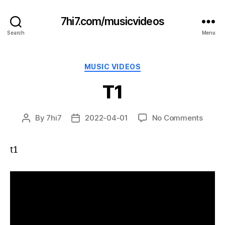
7hi7.com/musicvideos
Search
Menu
Categories
MUSIC VIDEOS
T1
on
By
7hi7
2022-04-01
No Comments
Post
Post
T1
author
date
t1