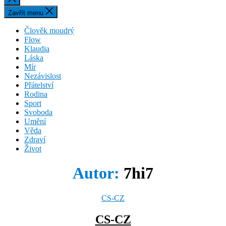
vyhledávání
Zavřít menu
Člověk moudrý
Flow
Klaudia
Láska
Mír
Nezávislost
Přátelství
Rodina
Sport
Svoboda
Umění
Věda
Zdraví
Život
Autor:
7hi7
Rubriky
CS-CZ
CS-CZ