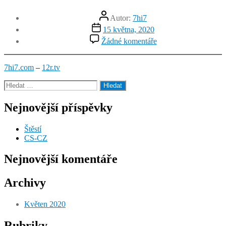
Autor
Autor:
7hi7
příspěvku
Datum
15 května, 2020
příspěvku
u
Žádné komentáře
textu
s
názvem
7hi7.com
–
12r.tv
CS-
CZ
Výsledky
vyhledávání:
Nejnovější příspěvky
Štěstí
CS-CZ
Nejnovější komentáře
Archivy
Květen 2020
Rubriky