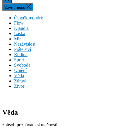
vyhledávání
Zavřít menu
Člověk moudrý
Flow
Klaudia
Láska
Mír
Nezávislost
Přátelství
Rodina
Sport
Svoboda
Umění
Věda
Zdraví
Život
Věda
způsob poznávání skutečnosti