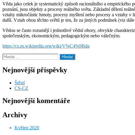
Věda jako celek je systematický způsob racionálního a empirického p
poznání, jsou objekty a procesy reálného světa. Základní dělení reáln
vztahy mikročástic hmoty, procesy myšlení nebo procesy a vztahy v li
další. Vztah obou těchto světů je ten, že za jistých podmínek (viz d
Vědou se často rozumějí i jednotlivé vědní obory, obvykle charakte
společenským, ekonomickým, pedagogickým nebo válečným.
https://cs.m.wikipedia.org/wiki/V%C4%9Bda
Výsledky
vyhledávání:
Nejnovější příspěvky
Štěstí
CS-CZ
Nejnovější komentáře
Archivy
Květen 2020