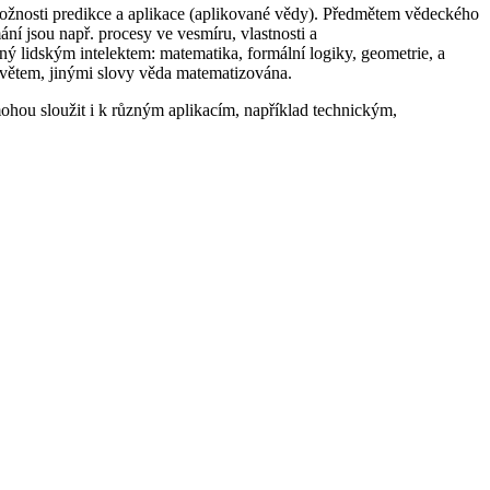
 možnosti predikce a aplikace (aplikované vědy). Předmětem vědeckého
ní jsou např. procesy ve vesmíru, vlastnosti a
ný lidským intelektem: matematika, formální logiky, geometrie, a
 světem, jinými slovy věda matematizována.
ohou sloužit i k různým aplikacím, například technickým,