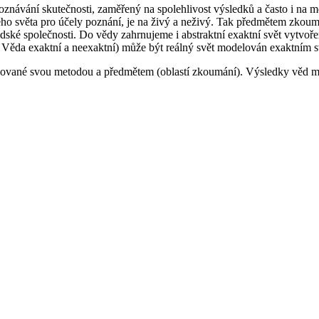
oznávání skutečnosti, zaměřený na spolehlivost výsledků a často i na
ého světa pro účely poznání, je na živý a neživý. Tak předmětem zkoumá
dské společnosti. Do vědy zahrnujeme i abstraktní exaktní svět vytvoře
ále Věda exaktní a neexaktní) může být reálný svět modelován exaktním
rizované svou metodou a předmětem (oblastí zkoumání). Výsledky věd m