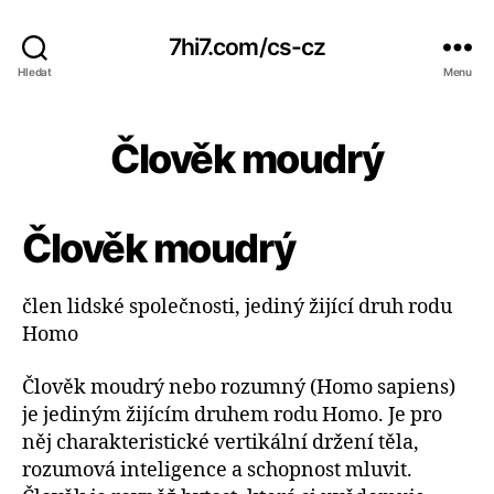
7hi7.com/cs-cz
Hledat
Menu
Člověk moudrý
Člověk moudrý
člen lidské společnosti, jediný žijící druh rodu
Homo
Člověk moudrý nebo rozumný (Homo sapiens)
je jediným žijícím druhem rodu Homo. Je pro
něj charakteristické vertikální držení těla,
rozumová inteligence a schopnost mluvit.