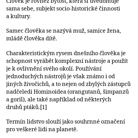
Člověk je rovněž bytost, která si uvědomuje
sama sebe, subjekt socio-historické činnosti
a kultury.
Samec člověka se nazývá muž, samice žena,
mládě člověka dítě.
Charakteristickým rysem dnešního člověka je
schopnost vyrábět komplexní nástroje a použít
je k ovlivnění svého okolí. Používání
jednoduchých nástrojů je však známo i od
jiných živočichů, a to nejen od zbylých zástupců
nadčeledi Hominoidea (orangutanů, šimpanzů
a goril), ale také například od některých
druhů ptáků.[1]
Termín lidstvo slouží jako souhrnné označení
pro veškeré lidi na planetě.