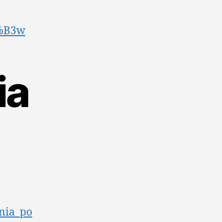
3%B3w
ia
nia_po