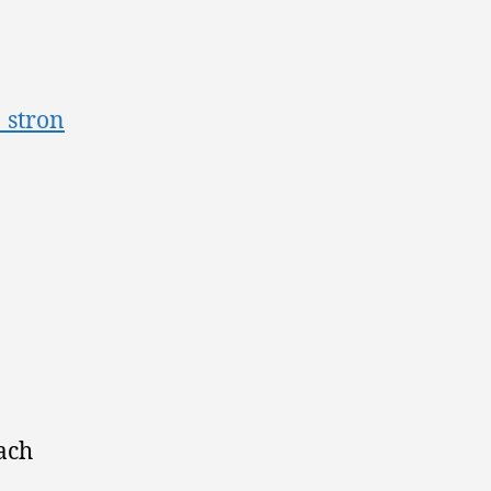
_stron
ach