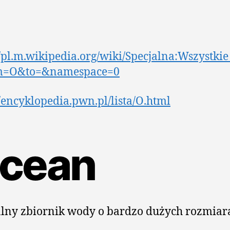
//pl.m.wikipedia.org/wiki/Specjalna:Wszystkie
m=O&to=&namespace=0
//encyklopedia.pwn.pl/lista/O.html
cean
lny zbiornik wody o bardzo dużych rozmiar