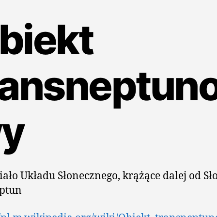
biekt
ransneptun
y
iało Układu Słonecznego, krążące dalej od Sł
eptun