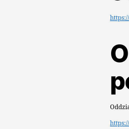
https:
O
p
Oddzia
https: