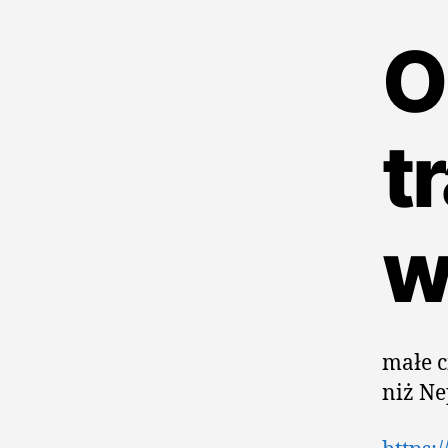
O
t
w
małe c
niż N