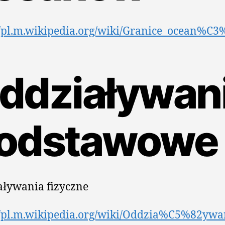
//pl.m.wikipedia.org/wiki/Granice_ocean%C
ddziaływan
odstawowe
ływania fizyczne
//pl.m.wikipedia.org/wiki/Oddzia%C5%82ywa