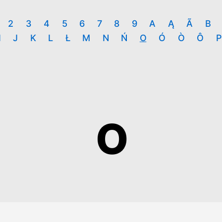
2
3
4
5
6
7
8
9
A
Ą
Ã
B
I
J
K
L
Ł
M
N
Ń
O
Ó
Ò
Ô
P
O