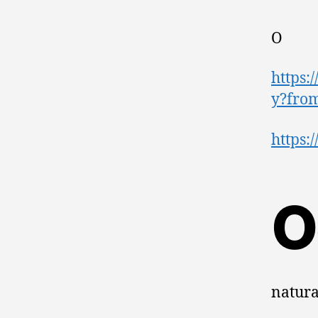
O
https:
y?fro
https:
O
natura