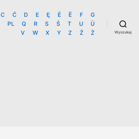
C
Ć
D
E
Ę
É
Ë
F
G
PL
Q
R
S
Ś
T
U
Ù
V
W
X
Y
Z
Ź
Ż
Wyszukaj