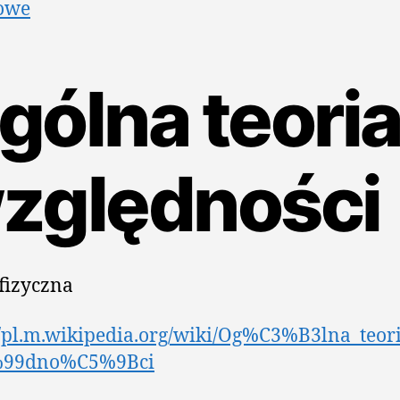
owe
gólna teori
zględności
 fizyczna
//pl.m.wikipedia.org/wiki/Og%C3%B3lna_teor
%99dno%C5%9Bci