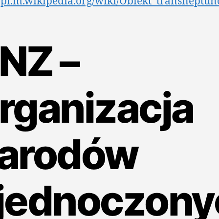
//pl.m.wikipedia.org/wiki/Obiekt_transneptu
NZ –
rganizacja
arodów
jednoczony