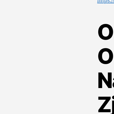
https:
O
O
N
Z