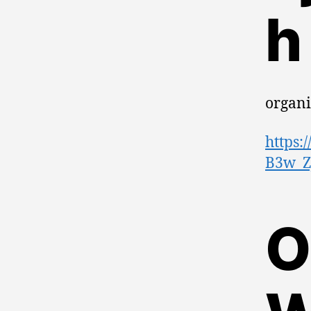
h
organ
https:
B3w_Z
O