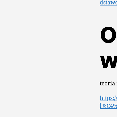
dstaw
O
w
teoria
https:
l%C4