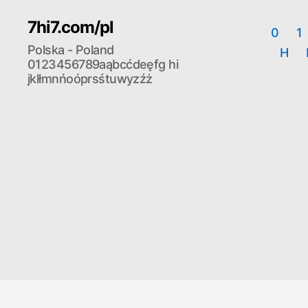
7hi7.com/pl
0
1
Polska - Poland
H
0123456789aąbcćdeęfg hi
jklłmnńoóprsśtuwyzźż