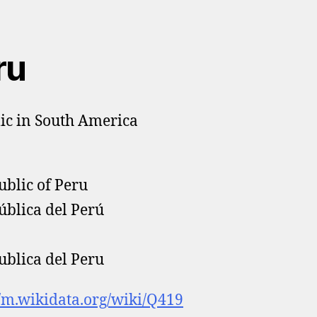
ru
ic in South America
blic of Peru
blica del Perú
blica del Peru
//m.wikidata.org/wiki/Q419