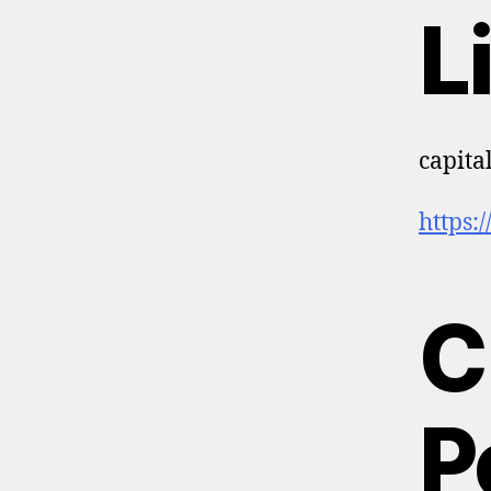
L
capita
https:
C
P