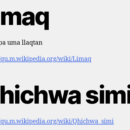
imaq
pa uma llaqtan
//qu.m.wikipedia.org/wiki/Limaq
hichwa sim
//qu.m.wikipedia.org/wiki/Qhichwa_simi