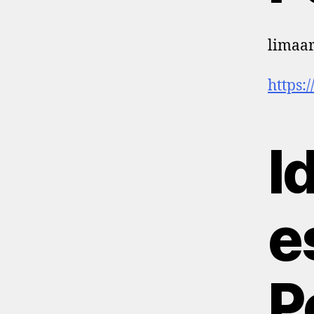
limaar
https:
I
e
P