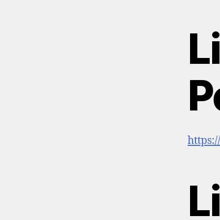
Li
P
https:
L