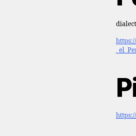
dialec
https:
_el_P
P
https: