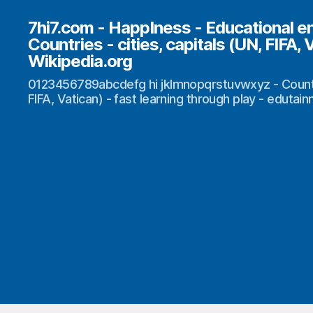
7hi7.com - HappIness - Educational e
Countries - cities, capitals (UN, FIFA, 
Wikipedia.org
0123456789abcdefg hi jklmnopqrstuvwxyz - Countrie
FIFA, Vatican) - fast learning through play - edutai