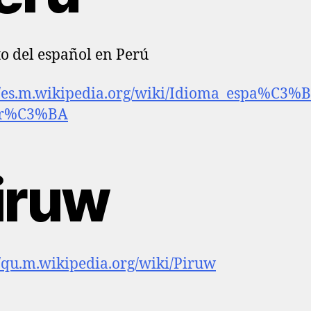
to del español en Perú
//es.m.wikipedia.org/wiki/Idioma_espa%C3%
er%C3%BA
iruw
//qu.m.wikipedia.org/wiki/Piruw