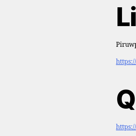
L
Piruw
https:
Q
https: