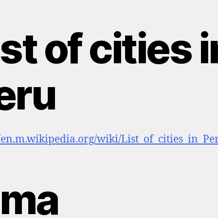
st of cities i
eru
//en.m.wikipedia.org/wiki/List_of_cities_in_Pe
ima