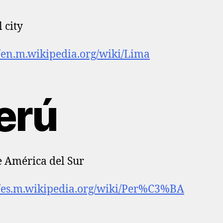
 city
//en.m.wikipedia.org/wiki/Lima
erú
e América del Sur
//es.m.wikipedia.org/wiki/Per%C3%BA