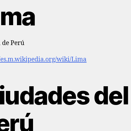
ima
l de Perú
//es.m.wikipedia.org/wiki/Lima
iudades del
erú