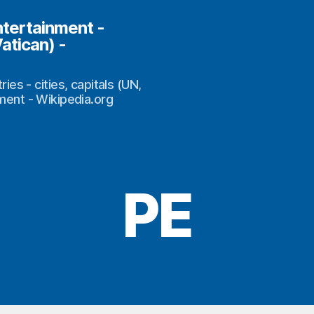
ntertainment -
Vatican) -
s - cities, capitals (UN,
nment - Wikipedia.org
PE