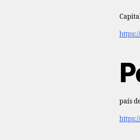
Capital
https:
P
país d
https: