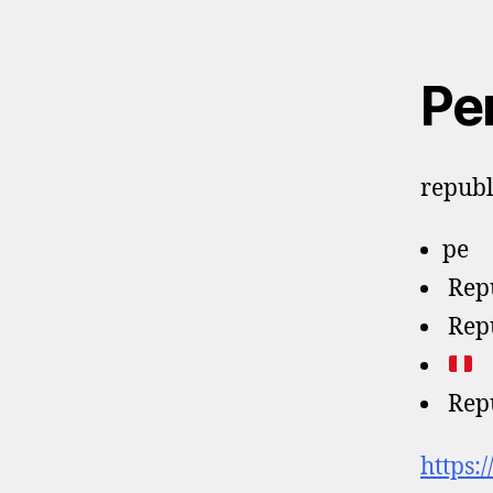
Pe
republ
pe
Repu
Repú
Repu
https: